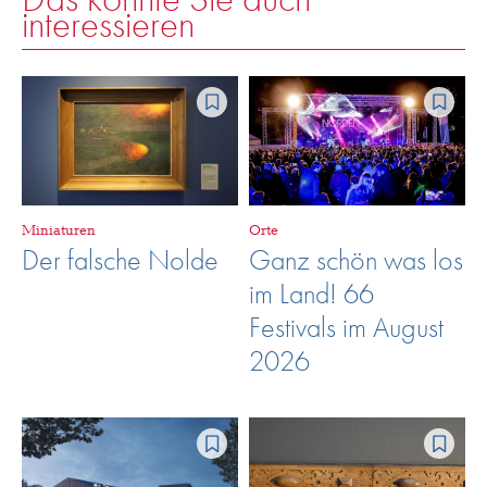
interessieren
Miniaturen
Orte
Der falsche Nolde
Ganz schön was los
im Land! 66
Festivals im August
2026