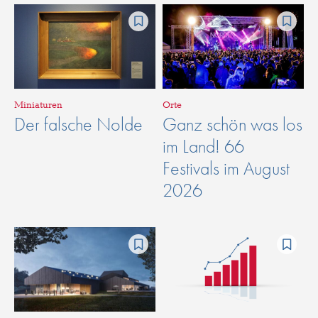
Miniaturen
Orte
Der falsche Nolde
Ganz schön was los
im Land! 66
Festivals im August
2026