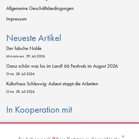
Allgemeine Geschäftsbedingungen
Impressum
Neueste Artikel
Der falsche Nolde
Miniaturen
29. Juli 2026
Ganz schön was los im Land! 66 Festivals im August 2026
Orte
28. Juli 2026
Kulturhaus Schleswig: Asbest stoppt die Arbeiten
Orte
28. Juli 2026
In Kooperation mit
sch
l
eswig
-
h
o
lstein.sh
×
D
AS
K
U
L
T
URPO
R
T
AL FÜR DEN NORDEN