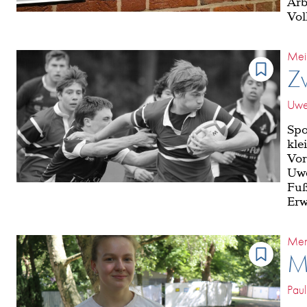
Arb
Vol
Mei
Z
Uwe
Spo
kle
Vor
Uwe
Fuß
Erw
Men
Me
Paul