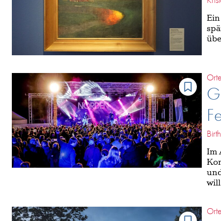
Ein
spä
übe
Ort
G
Fe
Birt
Im 
Kon
und
wil
Ort