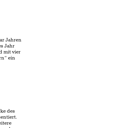
aar Jahren
es Jahr
 mit vier
n“ ein
rke des
ntiert.
itere