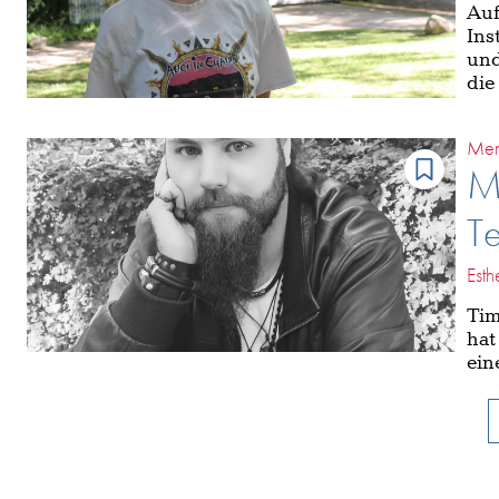
Auf
Ins
und
die
Men
Me
Te
Esth
Tim
hat
ein