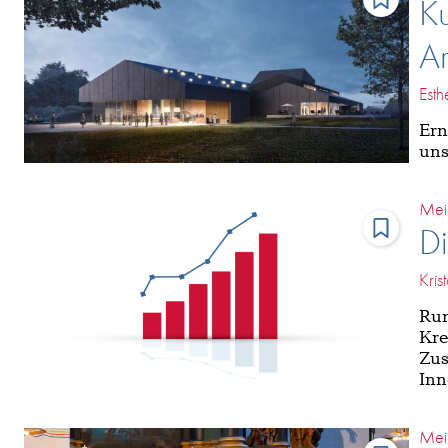
Ku
Ar
Esth
Ern
uns
Mei
Di
Kris
Run
Kre
Zus
Inn
Mei