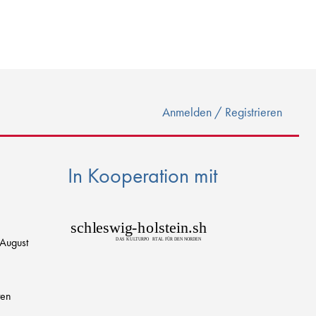
Anmelden / Registrieren
In Kooperation mit
sch
l
eswig
-
h
o
lstein.sh
 August
D
AS
K
U
L
T
URPO
R
T
AL FÜR DEN NORDEN
ten