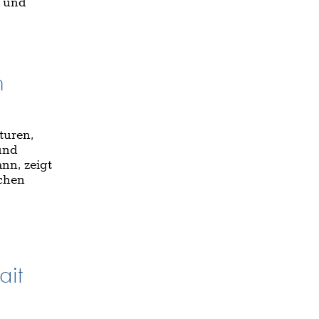
g und
n
lturen,
und
nn, zeigt
chen
ait