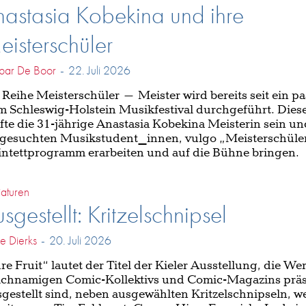
astasia Kobekina und ihre
isterschüler
par De Boor
-
22. Juli 2026
 Reihe Meisterschüler – Meister wird bereits seit ein p
m Schleswig-Holstein Musikfestival durchgeführt. Dies
fte die 31-jährige Anastasia Kobekina Meisterin sein und
gesuchten Musikstudent_innen, vulgo „Meisterschüler
ntettprogramm erarbeiten und auf die Bühne bringen.
aturen
sgestellt: Kritzelschnipsel
he Dierks
-
20. Juli 2026
re Fruit“ lautet der Titel der Kieler Ausstellung, die We
ichnamigen Comic-Kollektivs und Comic-Magazins präse
gestellt sind, neben ausgewählten Kritzelschnipseln, we