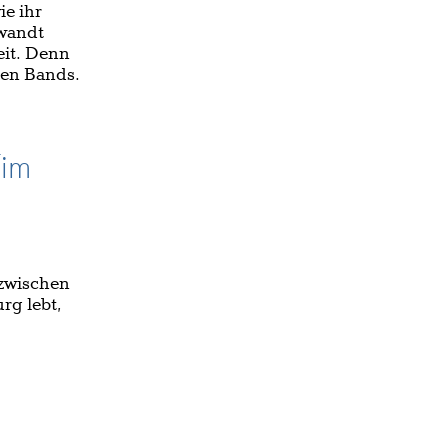
ie ihr
ewandt
eit. Denn
eren Bands.
Tim
nzwischen
rg lebt,