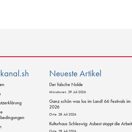
rkanal.sh
Neueste Artikel
zen
Der falsche Nolde
Miniaturen
29. Juli 2026
n
Ganz schön was los im Land! 66 Festivals im
tzerklärung
2026
ne
Orte
28. Juli 2026
sbedingungen
Kulturhaus Schleswig: Asbest stoppt die Arbei
m
Orte
28. Juli 2026