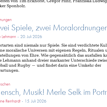
eiten von Tim Eckhorst, Gregor Hinz, Franziska Ludwi
ker Sponholz.
nungen
wei Spiele, zwei Moralordnunge
 Lehmann
-
20. Juli 2026
rtarten sind niemals nur Spiele. Sie sind verdichtete Ku
ine moralische Universen mit eigenen Regeln, Ritualen 
stellungen von Ehre. Wie gegensätzlich das ausfallen ka
 Lehmann anhand dreier markanter Unterschiede zwis
ball und Rugby – und findet darin eine Umkehr der
artungen.
schen
nsch, Musik! Merle Selk im Portr
ine Reinhardt
-
15. Juli 2026