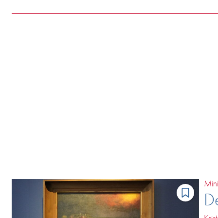
Mini
D
Kris