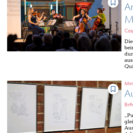
An
Me
Cas
Die
bei
dur
aus
Qui
Mini
Au
Birt
„Pu
gle
Aus