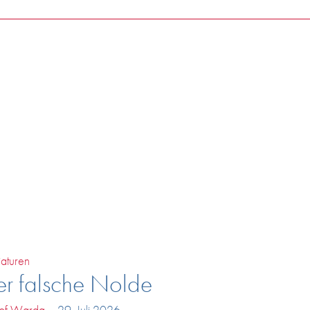
Ergebnisse -
Sampl
aturen
er falsche Nolde
tof Warda
-
29. Juli 2026