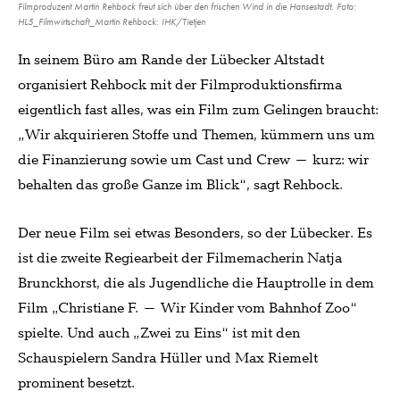
Filmproduzent Martin Rehbock freut sich über den frischen Wind in die Hansestadt. Foto:
HL5_Filmwirtschaft_Martin Rehbock: IHK/Tietjen
In seinem Büro am Rande der Lübecker Altstadt
organisiert Rehbock mit der Filmproduktionsfirma
eigentlich fast alles, was ein Film zum Gelingen braucht:
„Wir akquirieren Stoffe und Themen, kümmern uns um
die Finanzierung sowie um Cast und Crew – kurz: wir
behalten das große Ganze im Blick“, sagt Rehbock.
Der neue Film sei etwas Besonders, so der Lübecker. Es
ist die zweite Regiearbeit der Filmemacherin Natja
Brunckhorst, die als Jugendliche die Hauptrolle in dem
Film „Christiane F. – Wir Kinder vom Bahnhof Zoo“
spielte. Und auch „Zwei zu Eins“ ist mit den
Schauspielern Sandra Hüller und Max Riemelt
prominent besetzt.