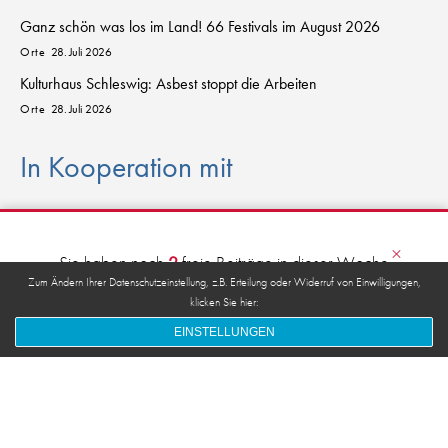
Ganz schön was los im Land! 66 Festivals im August 2026
Orte
28. Juli 2026
Kulturhaus Schleswig: Asbest stoppt die Arbeiten
Orte
28. Juli 2026
In Kooperation mit
sch
l
eswig
-
h
o
lstein.sh
×
D
AS
K
U
L
T
URPO
R
T
AL FÜR DEN NORDEN
Sie haben noch
2
freie Beiträge in dieser Woche
übrig.
Zum Ändern Ihrer Datenschutzeinstellung, z.B. Erteilung oder Widerruf von Einwilligungen,
klicken Sie hier:
anmelden
kostenfrei registrieren
© 2026 kulturkanal.sh
EINSTELLUNGEN