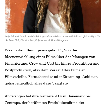
Katja Adomeit behält den Überblick, gerade arbeitet sie an sechs Spielfilmen gleichzeitig – Hut
ab! Foto: HL5_Filmwirtschaft_Katja Adomeit: Daniel Borgman
Was zu dem Beruf genau gehört? „Von der
Ideenentwicklung eines Films über das Managen von
Finanzierung, Crew und Cast bis hin zu Produktion und
Postproduktion, also dem Verkauf des Films an
Filmverleihe, Fernsehsender oder Streaming -Anbieter,
gehört eigentlich alles dazu“, sagt sie.
Angefangen hat ihre Karriere 2005 in Dänemark bei
Zentropa, der berühmten Produktionsfirma der