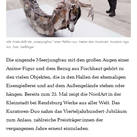
Alle Weile stößt die „Meerjungfrau“ einen Pfeifton aus. Neben dem Kunstwerk: Kuratorin Inga
Aru. Foto: Geißlinger
Die singende Meerjungfrau mit den großen Augen einer
Anime-Figur und dem Bezug aus Fischhaut gehört zu
den vielen Objekten, die in den Hallen der ehemaligen
Eisengießerei und auf dem Außengelände stehen oder
hängen. Bereits zum 25. Mal zeigt die NordArt in der
Kleinstadt bei Rendsburg Werke aus aller Welt. Das
Kuratoren-Duo nahm das Vierteljahrhundert-Jubiläum
zum Anlass, zahlreiche Preisträger:innen der
vergangenen Jahre erneut einzuladen.