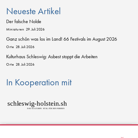
Neueste Artikel
Der falsche Nolde
Miniaturen
29. Juli 2026
Ganz schön was los im Land! 66 Festivals im August 2026
Orte
28. Juli 2026
Kulturhaus Schleswig: Asbest stoppt die Arbeiten
Orte
28. Juli 2026
In Kooperation mit
sch
l
eswig
-
h
o
lstein.sh
D
AS
K
U
L
T
URPO
R
T
AL FÜR DEN NORDEN
© 2026 kulturkanal.sh