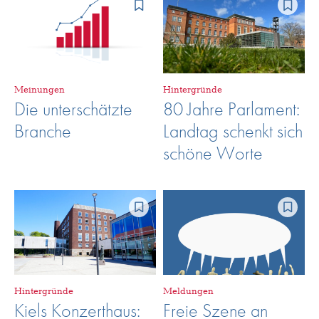
Meinungen
Hintergründe
Die unterschätzte
80 Jahre Parlament:
Branche
Landtag schenkt sich
schöne Worte
Hintergründe
Meldungen
Kiels Konzerthaus:
Freie Szene an