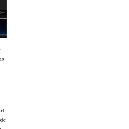
HDW
e
ns
rt
rde