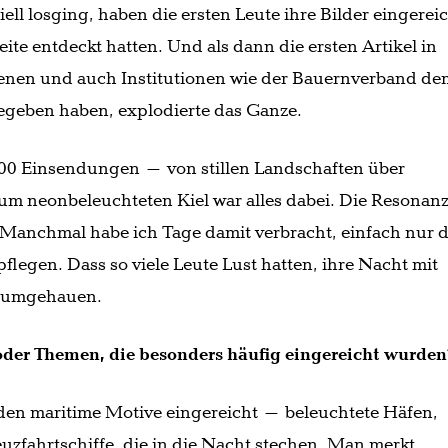
ell losging, haben die ersten Leute ihre Bilder eingerei
ite entdeckt hatten. Und als dann die ersten Artikel in
enen und auch Institutionen wie der Bauernverband de
egeben haben, explodierte das Ganze.
200 Einsendungen – von stillen Landschaften über
zum neonbeleuchteten Kiel war alles dabei. Die Resonan
 Manchmal habe ich Tage damit verbracht, einfach nur d
flegen. Dass so viele Leute Lust hatten, ihre Nacht mit
ht umgehauen.
der Themen, die besonders häufig eingereicht wurden
den maritime Motive eingereicht – beleuchtete Häfen,
uzfahrtschiffe, die in die Nacht stechen. Man merkt