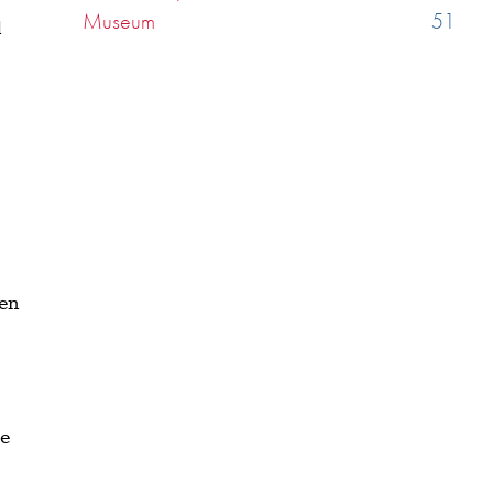
Museum
51
d
r
len
ne