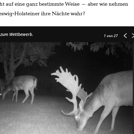
cht auf eine ganz bestimmte Weise – aber wie nehmen
leswig-Holsteiner ihre Nächte wahr?
n zum Wettbewerb.
1
von 27