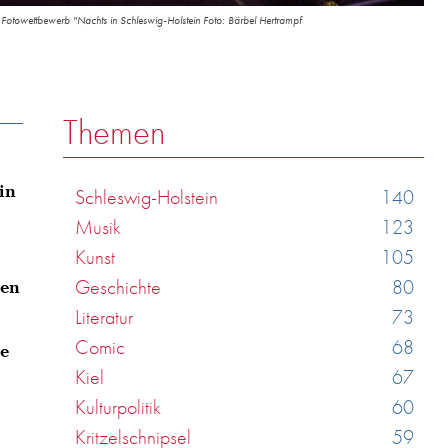
m Fotowettbewerb "Nachts in Schleswig-Holstein Foto: Bärbel Hertrampf
Themen
in
Schleswig-Holstein
140
Musik
123
Kunst
105
Geschichte
80
den
Literatur
73
Comic
68
ie
Kiel
67
Kulturpolitik
60
Kritzelschnipsel
59