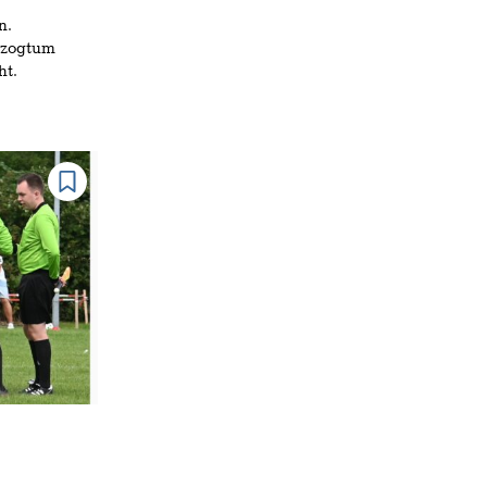
n.
erzogtum
ht.