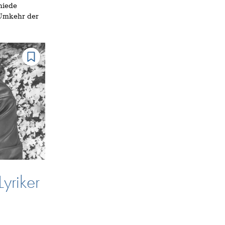
hiede
 Umkehr der
yriker