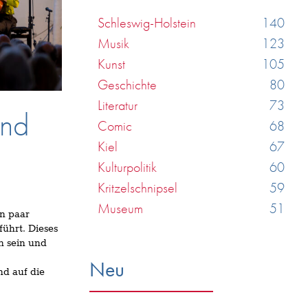
Schleswig-Holstein
140
Musik
123
Kunst
105
Geschichte
80
Literatur
73
und
Comic
68
Kiel
67
Kulturpolitik
60
Kritzelschnipsel
59
Museum
51
in paar
ührt. Dieses
n sein und
Neu
d auf die