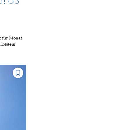
d! 63
t für Monat
Holstein.